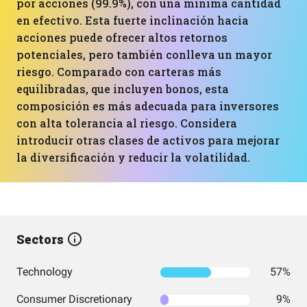
por acciones (99.9%), con una mínima cantidad
en efectivo. Esta fuerte inclinación hacia
acciones puede ofrecer altos retornos
potenciales, pero también conlleva un mayor
riesgo. Comparado con carteras más
equilibradas, que incluyen bonos, esta
composición es más adecuada para inversores
con alta tolerancia al riesgo. Considera
introducir otras clases de activos para mejorar
la diversificación y reducir la volatilidad.
Sectors
Technology
57%
Consumer Discretionary
9%