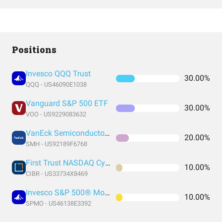
Positions
Invesco QQQ Trust
30.00%
QQQ - US46090E1038
Vanguard S&P 500 ETF
30.00%
VOO - US9229083632
VanEck Semiconductor ETF
20.00%
SMH - US92189F6768
First Trust NASDAQ Cybersecurity ETF
10.00%
CIBR - US33734X8469
Invesco S&P 500® Momentum ETF
10.00%
SPMO - US46138E3392