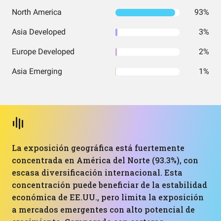
North America
93%
Asia Developed
3%
Europe Developed
2%
Asia Emerging
1%
La exposición geográfica está fuertemente
concentrada en América del Norte (93.3%), con
escasa diversificación internacional. Esta
concentración puede beneficiar de la estabilidad
económica de EE.UU., pero limita la exposición
a mercados emergentes con alto potencial de