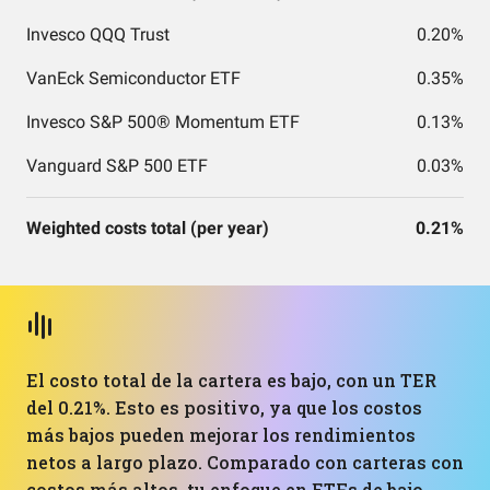
Invesco QQQ Trust
0.20%
VanEck Semiconductor ETF
0.35%
Invesco S&P 500® Momentum ETF
0.13%
Vanguard S&P 500 ETF
0.03%
Weighted costs total (per year)
0.21%
El costo total de la cartera es bajo, con un TER
del 0.21%. Esto es positivo, ya que los costos
más bajos pueden mejorar los rendimientos
netos a largo plazo. Comparado con carteras con
costos más altos, tu enfoque en ETFs de bajo