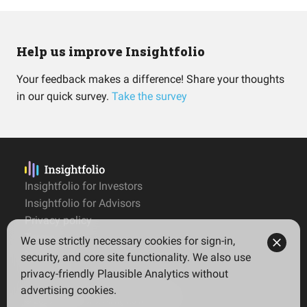
Help us improve Insightfolio
Your feedback makes a difference! Share your thoughts
in our quick survey.
Take the survey
Insightfolio for Investors
Insightfolio for Advisors
Privacy policy
Terms
We use strictly necessary cookies for sign-in,
Imprint
security, and core site functionality. We also use
privacy-friendly Plausible Analytics without
advertising cookies.
© 2026 Insightfolio. All rights reserved