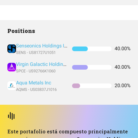
Positions
Senseonics Holdings Inc
40.00%
SENS - US81727U1051
Virgin Galactic Holdings Inc
40.00%
SPCE - US92766K1060
Aqua Metals Inc
20.00%
AQMS - US03837J1016
Este portafolio está compuesto principalmente