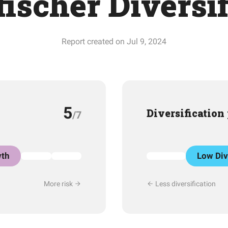
ischer Diversi
Report created on Jul 9, 2024
5
Diversification
/7
th
Low Div
More risk
Less diversification