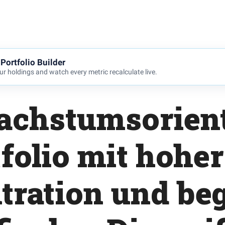
Portfolio Builder
r holdings and watch every metric recalculate live.
achstumsorient
folio mit hohe
ration und be