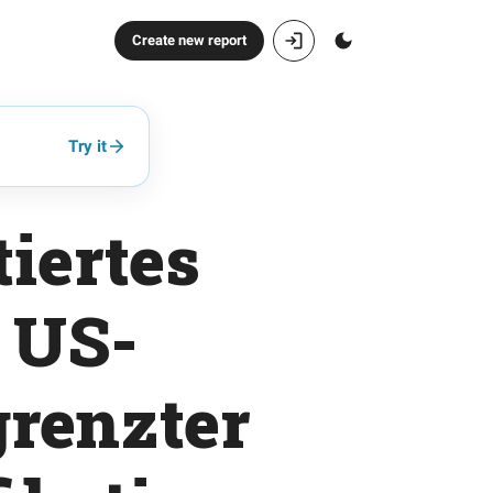
Create new report
Try it
iertes
r US-
grenzter