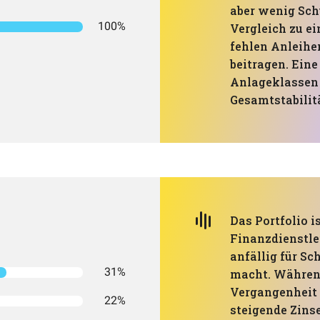
aber wenig Sch
100%
Vergleich zu e
fehlen Anleihen
beitragen. Eine
Anlageklassen 
Gesamtstabilit
Das Portfolio i
Finanzdienstle
anfällig für S
31%
macht. Während
Vergangenheit 
22%
steigende Zins