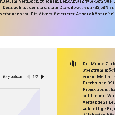
eutet. Im Vergleich zu einem Benchmark wie dem S&P 50
. Dennoch ist der maximale Drawdown von -33,68% ein H
verbunden ist. Ein diversifizierterer Ansatz könnte he
Die Monte Carl
Spektrum mögli
einem Median v
Ergebnis in 991
Projektionen b
sollten mit Vor
vergangene Lei
zukünftige Erg
Allokation könn