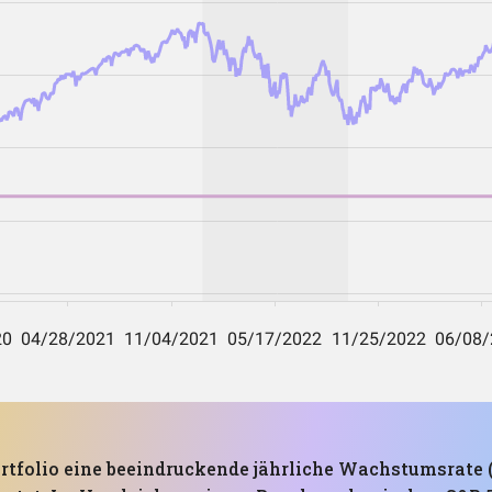
rtfolio eine beeindruckende jährliche Wachstumsrate (