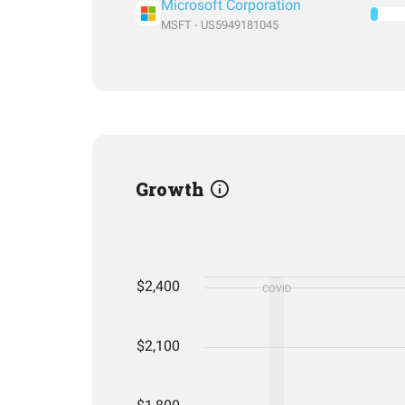
Microsoft Corporation
MSFT - US5949181045
Growth