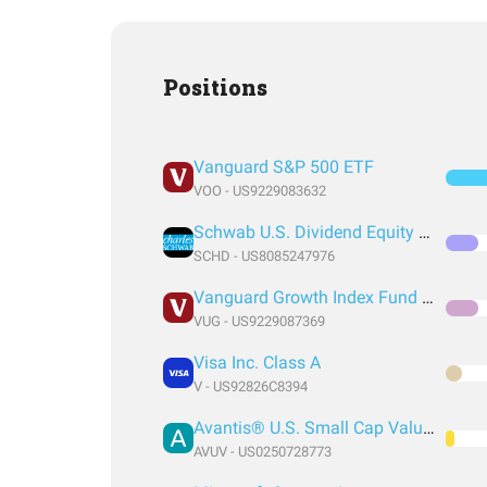
Positions
Vanguard S&P 500 ETF
VOO - US9229083632
Schwab U.S. Dividend Equity ETF
SCHD - US8085247976
Vanguard Growth Index Fund ETF Shares
VUG - US9229087369
Visa Inc. Class A
V - US92826C8394
Avantis® U.S. Small Cap Value ETF
AVUV - US0250728773