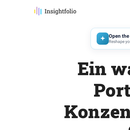
Open the 
Reshape you
Ein w
Port
Konzent