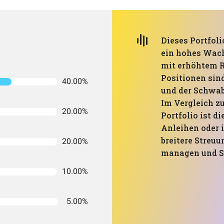
Dieses Portfoli
ein hohes Wach
mit erhöhtem R
Positionen sin
40.00%
und der Schwab
Im Vergleich z
20.00%
Portfolio ist di
Anleihen oder i
breitere Streuu
20.00%
managen und S
10.00%
5.00%