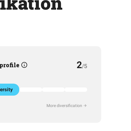
fikation
2
 profile
/5
ersity
More diversification