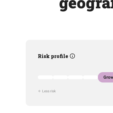
geograf
Risk profile
Grow
Less risk