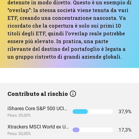
detenute in modo diretto. Questo è un esempio di
“overlap”: la stessa società viene tenuta da vari
ETF, creando una concentrazione nascosta. Va
ricordato che la copertura è solo sui primi 10
titoli degli ETF, quindi l’overlap reale potrebbe
essere più elevato. In pratica, una parte
rilevante del destino del portafoglio è legata a
un gruppo ristretto di grandi aziende globali.
Contributo al rischio
iShares Core S&P 500 UCITS ETF USD (Acc)
37,9%
Peso: 35,00%
Xtrackers MSCI World ex USA UCITS ETF 1C USD
17,3%
Peso: 20,00%