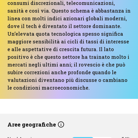
consumi discrezionali, telecomunicazioni,
sanità e così via. Questo schema è abbastanza in
linea con molti indici azionari globali moderni,
dove il tech è diventato il settore dominante.
Un’elevata quota tecnologica spesso significa
maggiore sensibilità ai cicli di tassi di interesse
e alle aspettative di crescita futura. Il lato
positivo è che questo settore ha trainato molto i
mercati negli ultimi anni; il rovescio è che può
subire correzioni anche profonde quando le
valutazioni diventano più discusse o cambiano
le condizioni macroeconomiche.
Aree geografiche