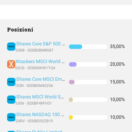
Posizioni
iShares Core S&P 500 UCITS ETF USD (Acc)
35,00%
SXR8 - IE00B5BMR087
Xtrackers MSCI World ex USA UCITS ETF 1C USD
20,00%
EXUS - IE0006WW1TQ4
iShares Core MSCI Emerging Markets IMI UCITS
15,00%
IS3N - IE00BKM4GZ66
iShares MSCI World Small Cap UCITS ETF USD (Acc) EUR
10,00%
IUSN - IE00BF4RFH31
iShares NASDAQ 100 UCITS ETF USD (Acc)
10,00%
SXRV - IE00B53SZB19