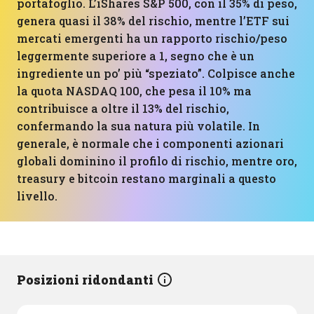
portafoglio. L’iShares S&P 500, con il 35% di peso,
genera quasi il 38% del rischio, mentre l’ETF sui
mercati emergenti ha un rapporto rischio/peso
leggermente superiore a 1, segno che è un
ingrediente un po’ più “speziato”. Colpisce anche
la quota NASDAQ 100, che pesa il 10% ma
contribuisce a oltre il 13% del rischio,
confermando la sua natura più volatile. In
generale, è normale che i componenti azionari
globali dominino il profilo di rischio, mentre oro,
treasury e bitcoin restano marginali a questo
livello.
Posizioni ridondanti