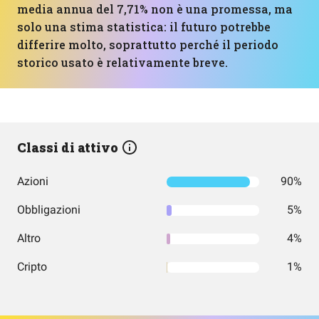
media annua del 7,71% non è una promessa, ma
solo una stima statistica: il futuro potrebbe
differire molto, soprattutto perché il periodo
storico usato è relativamente breve.
Classi di attivo
Azioni
90%
Obbligazioni
5%
Altro
4%
Cripto
1%