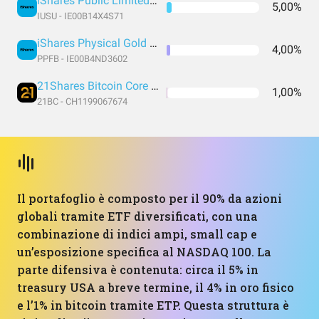
iShares Public Limited Company - iShares $ Treasury Bond 1-3yr UCITS ETF
5,00%
IUSU - IE00B14X4S71
iShares Physical Gold ETC EUR
4,00%
PPFB - IE00B4ND3602
21Shares Bitcoin Core ETP EUR
1,00%
21BC - CH1199067674
Il portafoglio è composto per il 90% da azioni
globali tramite ETF diversificati, con una
combinazione di indici ampi, small cap e
un’esposizione specifica al NASDAQ 100. La
parte difensiva è contenuta: circa il 5% in
treasury USA a breve termine, il 4% in oro fisico
e l’1% in bitcoin tramite ETP. Questa struttura è