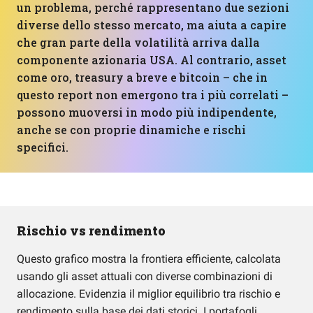
un problema, perché rappresentano due sezioni
diverse dello stesso mercato, ma aiuta a capire
che gran parte della volatilità arriva dalla
componente azionaria USA. Al contrario, asset
come oro, treasury a breve e bitcoin – che in
questo report non emergono tra i più correlati –
possono muoversi in modo più indipendente,
anche se con proprie dinamiche e rischi
specifici.
Rischio vs rendimento
Questo grafico mostra la frontiera efficiente, calcolata
usando gli asset attuali con diverse combinazioni di
allocazione. Evidenzia il miglior equilibrio tra rischio e
rendimento sulla base dei dati storici. I portafogli