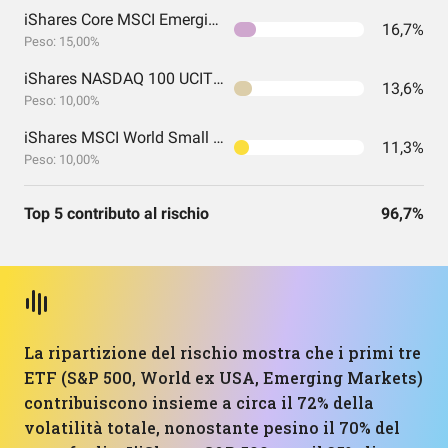
iShares Core MSCI Emerging Markets IMI UCITS
16,7%
Peso: 15,00%
iShares NASDAQ 100 UCITS ETF USD (Acc)
13,6%
Peso: 10,00%
iShares MSCI World Small Cap UCITS ETF USD (Acc) EUR
11,3%
Peso: 10,00%
Top 5 contributo al rischio
96,7%
La ripartizione del rischio mostra che i primi tre
ETF (S&P 500, World ex USA, Emerging Markets)
contribuiscono insieme a circa il 72% della
volatilità totale, nonostante pesino il 70% del