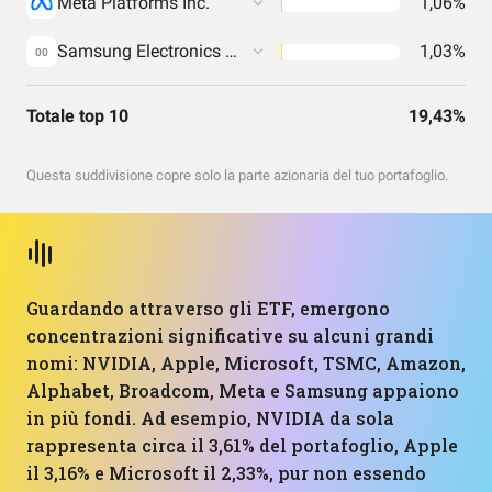
Meta Platforms Inc.
1,06%
Samsung Electronics Co Ltd
1,03%
00
Totale top 10
19,43%
Questa suddivisione copre solo la parte azionaria del tuo portafoglio.
Guardando attraverso gli ETF, emergono
concentrazioni significative su alcuni grandi
nomi: NVIDIA, Apple, Microsoft, TSMC, Amazon,
Alphabet, Broadcom, Meta e Samsung appaiono
in più fondi. Ad esempio, NVIDIA da sola
rappresenta circa il 3,61% del portafoglio, Apple
il 3,16% e Microsoft il 2,33%, pur non essendo