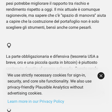
pesi potrebbe migliorare il rapporto tra rischio e
rendimento rispetto a oggi. Il mix attuale è comunque
ragionevole, ma sapere che c’è “spazio di manovra” aiuta
a capire che la costruzione del portafoglio non è solo
scegliere gli strumenti, bensì anche come pesarli.
La parte obbligazionaria e difensiva (tesoreria USA a
breve, oro e una piccola quota in bitcoin) è piuttosto
contenuta rispetto al grosso azionario. Questo rende
l’andamento molto sensibile ai movimenti delle borse
We use strictly necessary cookies for sign-in,
globali. Se in futuro dovessi notare oscillazioni che ti
security, and core site functionality. We also use
mettono a disagio, il motivo principale sarà quasi
privacy-friendly Plausible Analytics without
sempre collegato a questa forte predominanza di azioni.
advertising cookies.
Learn more in our Privacy Policy