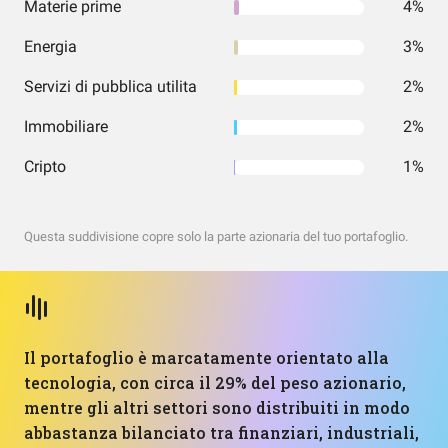
Materie prime
4%
Energia
3%
Servizi di pubblica utilita
2%
Immobiliare
2%
Cripto
1%
Questa suddivisione copre solo la parte azionaria del tuo portafoglio.
Il portafoglio è marcatamente orientato alla
tecnologia, con circa il 29% del peso azionario,
mentre gli altri settori sono distribuiti in modo
abbastanza bilanciato tra finanziari, industriali,