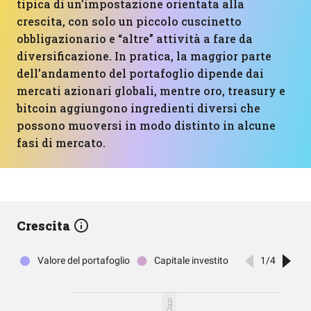
tipica di un’impostazione orientata alla
crescita, con solo un piccolo cuscinetto
obbligazionario e “altre” attività a fare da
diversificazione. In pratica, la maggior parte
dell’andamento del portafoglio dipende dai
mercati azionari globali, mentre oro, treasury e
bitcoin aggiungono ingredienti diversi che
possono muoversi in modo distinto in alcune
fasi di mercato.
Crescita