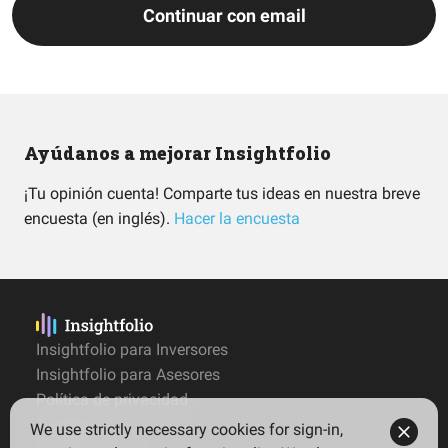
Continuar con email
Ayúdanos a mejorar Insightfolio
¡Tu opinión cuenta! Comparte tus ideas en nuestra breve
encuesta (en inglés).
Hacer la encuesta
Insightfolio para Inversores
Insightfolio para Asesores
Política de privacidad
Términos
We use strictly necessary cookies for sign-in,