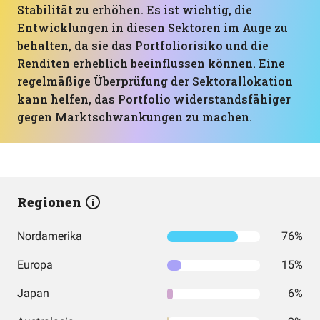
Stabilität zu erhöhen. Es ist wichtig, die
Entwicklungen in diesen Sektoren im Auge zu
behalten, da sie das Portfoliorisiko und die
Renditen erheblich beeinflussen können. Eine
regelmäßige Überprüfung der Sektorallokation
kann helfen, das Portfolio widerstandsfähiger
gegen Marktschwankungen zu machen.
Regionen
Nordamerika
76%
Europa
15%
Japan
6%