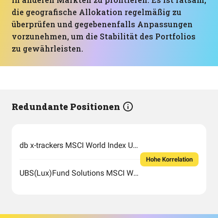
die geografische Allokation regelmäßig zu
überprüfen und gegebenenfalls Anpassungen
vorzunehmen, um die Stabilität des Portfolios
zu gewährleisten.
Redundante Positionen
db x-trackers MSCI World Index UCITS DR 1C
Hohe Korrelation
UBS(Lux)Fund Solutions MSCI World Socially Responsible UCITS ETF(USD)A-acc