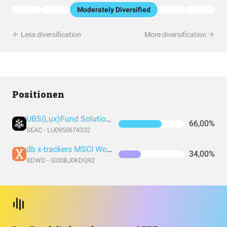
Moderately Diversified
Less diversification
More diversification
Positionen
UBS(Lux)Fund Solutions MSCI World Socially Responsible UCITS ETF(USD)A-acc
66,00%
SEAC - LU0950674332
db x-trackers MSCI World Index UCITS DR 1C
34,00%
XDWD - IE00BJ0KDQ92