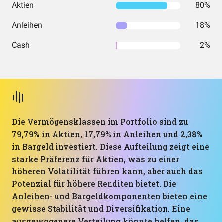
Aktien
80%
Anleihen
18%
Cash
2%
Die Vermögensklassen im Portfolio sind zu
79,79% in Aktien, 17,79% in Anleihen und 2,38%
in Bargeld investiert. Diese Aufteilung zeigt eine
starke Präferenz für Aktien, was zu einer
höheren Volatilität führen kann, aber auch das
Potenzial für höhere Renditen bietet. Die
Anleihen- und Bargeldkomponenten bieten eine
gewisse Stabilität und Diversifikation. Eine
ausgewogenere Verteilung könnte helfen, das