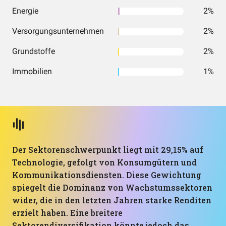
Energie
2%
Versorgungsunternehmen
2%
Grundstoffe
2%
Immobilien
1%
Der Sektorenschwerpunkt liegt mit 29,15% auf
Technologie, gefolgt von Konsumgütern und
Kommunikationsdiensten. Diese Gewichtung
spiegelt die Dominanz von Wachstumssektoren
wider, die in den letzten Jahren starke Renditen
erzielt haben. Eine breitere
Sektorendiversifikation könnte jedoch das