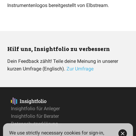
Instrumentenlogos bereitgestellt von
Elbstream
.
Hilf uns, Insightfolio zu verbessern
Dein Feedback zählt! Teile deine Meinung in unserer
kurzen Umfrage (Englisch).
Zur Umfrage
Insightfolio für Anleger
Insightfolio für Berater
Datenschutzerklärung
AGB
We use strictly necessary cookies for sign-in,