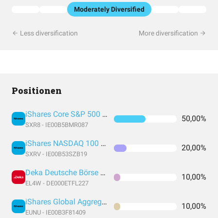
Moderately Diversified
Less diversification
More diversification
Positionen
iShares Core S&P 500 UCITS ETF USD (Acc)
50,00%
SXR8 - IE00B5BMR087
iShares NASDAQ 100 UCITS ETF USD (Acc)
20,00%
SXRV - IE00B53SZB19
Deka Deutsche Börse EUROGOV Germany Money Market UCITS ETF
10,00%
EL4W - DE000ETFL227
iShares Global Aggregate Bond UCITS Dist
10,00%
EUNU - IE00B3F81409