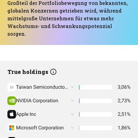
Großteil der Portfoliobewegung von bekannten,
globalen Konzernen getrieben wird, während
mittelgroße Unternehmen für etwas mehr
Wachstums- und Schwankungspotenzial
sorgen.
True holdings
Taiwan Semiconductor Manufacturing Co. Ltd.
3,06%
23
NVIDIA Corporation
2,73%
Apple Inc
2,51%
Microsoft Corporation
1,86%