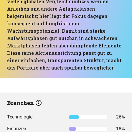
vielen globalen Vergleichsindizes werden
Anleihen und andere Anlageklassen
beigemischt; hier liegt der Fokus dagegen
konsequent auf langfristigem
Wachstumspotenzial. Damit sind starke
Aufwärtsphasen gut nutzbar, in schwächeren
Marktphasen fehlen aber dämpfende Elemente.
Diese reine Aktienausrichtung passt gut zu
einer einfachen, transparenten Struktur, macht
das Portfolio aber auch spürbar beweglicher.
Branchen
Technologie
26%
Finanzen
18%