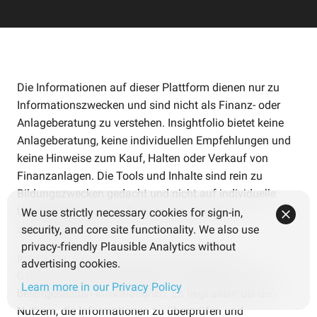
Die Informationen auf dieser Plattform dienen nur zu
Informationszwecken und sind nicht als Finanz- oder
Anlageberatung zu verstehen. Insightfolio bietet keine
Anlageberatung, keine individuellen Empfehlungen und
keine Hinweise zum Kauf, Halten oder Verkauf von
Finanzanlagen. Die Tools und Inhalte sind rein zu
Bildungszwecken gedacht und nicht auf individuelle
Umstände, finanzielle Bedürfnisse oder Ziele
We use strictly necessary cookies for sign-in,
zugeschnitten.
security, and core site functionality. We also use
privacy-friendly Plausible Analytics without
Insightfolio übernimmt keine Haftung für die
advertising cookies.
Genauigkeit, Vollständigkeit oder Verlässlichkeit der
Learn more in our Privacy Policy
bereitgestellten Informationen. Es liegt allein bei den
Nutzern, die Informationen zu überprüfen und