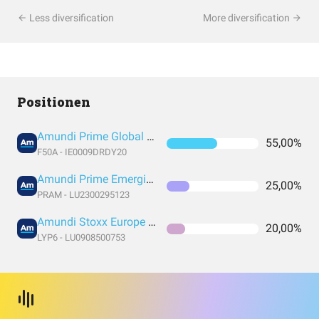
Less diversification
More diversification
Positionen
Amundi Prime Global UCITS ETF Acc EUR
55,00%
F50A - IE0009DRDY20
Amundi Prime Emerging Markets UCITS ETF DR (C)
25,00%
PRAM - LU2300295123
Amundi Stoxx Europe 600 UCITS ETF C EUR
20,00%
LYP6 - LU0908500753