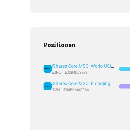
Positionen
iShares Core MSCI World UCITS ETF USD (Acc)
EUNL - IE00B4L5Y983
iShares Core MSCI Emerging Markets IMI UCITS
IS3N - IE00BKM4GZ66