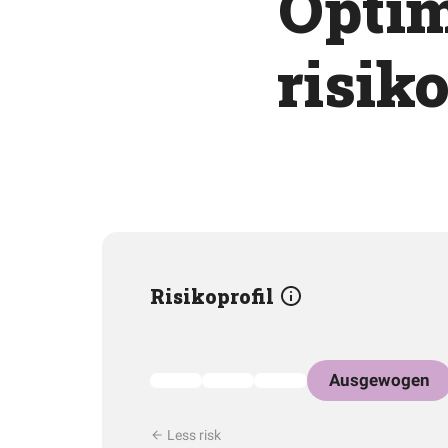
Optim
risik
Risikoprofil
Ausgewogen
Less risk