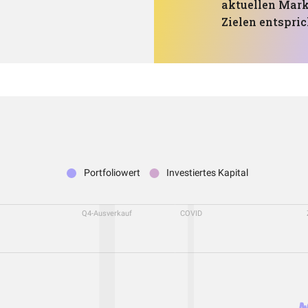
aktuellen Mar
Zielen entspric