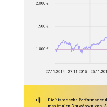
Die historische Performance d
maximalen Drawdown von -33,17