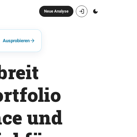
Neue Analyse
Ausprobieren
reit
rtfolio
nce und