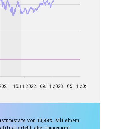
chstumsrate von 10,88%. Mit einem
ilität erlebt, aber insgesamt