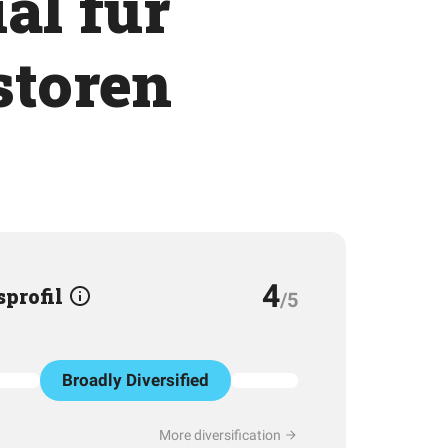
al für
storen
4
sprofil
/5
Broadly Diversified
More diversification