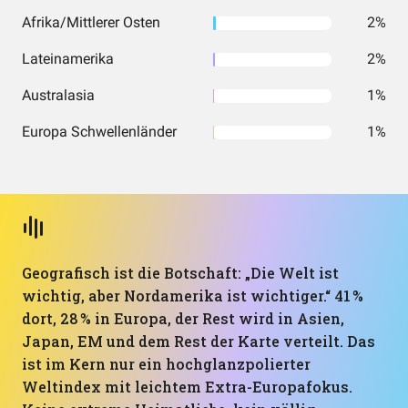
Afrika/Mittlerer Osten
2%
Lateinamerika
2%
Australasia
1%
Europa Schwellenländer
1%
Geografisch ist die Botschaft: „Die Welt ist
wichtig, aber Nordamerika ist wichtiger.“ 41 %
dort, 28 % in Europa, der Rest wird in Asien,
Japan, EM und dem Rest der Karte verteilt. Das
ist im Kern nur ein hochglanzpolierter
Weltindex mit leichtem Extra-Europafokus.