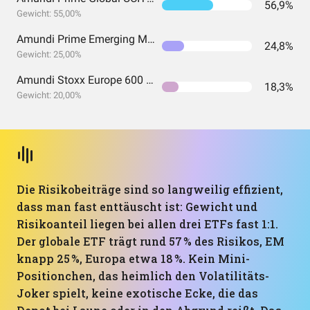
56,9%
Gewicht: 55,00%
Amundi Prime Emerging Markets UCITS ETF DR (C)
24,8%
Gewicht: 25,00%
Amundi Stoxx Europe 600 UCITS ETF C EUR
18,3%
Gewicht: 20,00%
Die Risikobeiträge sind so langweilig effizient,
dass man fast enttäuscht ist: Gewicht und
Risikoanteil liegen bei allen drei ETFs fast 1:1.
Der globale ETF trägt rund 57 % des Risikos, EM
knapp 25 %, Europa etwa 18 %. Kein Mini-
Positionchen, das heimlich den Volatilitäts-
Joker spielt, keine exotische Ecke, die das