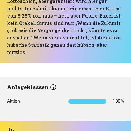
Lottoschein, aber garantiert wird hier gar
nichts. Im Schnitt kommt ein erwarteter Ertrag
von 8,28 % p.a. raus – nett, aber Future-Excel ist
kein Orakel. Simus sind nur: „Wenn die Zukunft
grob wie die Vergangenheit tickt, könnte es so
aussehen.“ Wenn sie das nicht tut, ist die ganze
hübsche Statistik genau das: hübsch, aber
nutzlos.
Anlageklassen
Aktien
100%