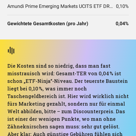
Amundi Prime Emerging Markets UCITS ETF DR (C)
0,10%
Gewichtete Gesamtkosten (pro Jahr)
0,04%
Die Kosten sind so niedrig, dass man fast
misstrauisch wird: Gesamt-TER von 0,04 % ist
schon „ETF-Ninja“-Niveau. Der teuerste Baustein
liegt bei 0,10 %, was immer noch
Taschengeldbereich ist. Hier wird wirklich nicht
fürs Marketing gezahlt, sondern nur für einmal
Welt abbilden, bitte – zum Discounterpreis. Das
ist einer der wenigen Punkte, wo man ohne
Zähneknirschen sagen muss: sehr gut gelöst.
Aber klar: Auch günstige Gebühren fühlen sich