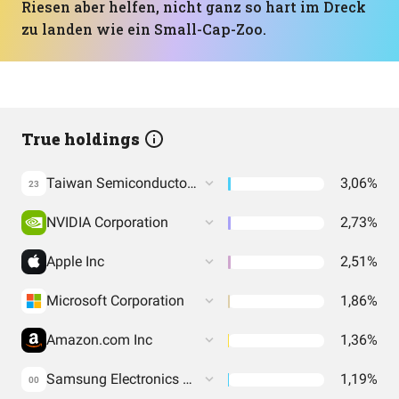
Riesen aber helfen, nicht ganz so hart im Dreck
zu landen wie ein Small-Cap-Zoo.
True holdings
Taiwan Semiconductor Manufacturing Co. Ltd.
3,06%
23
NVIDIA Corporation
2,73%
Apple Inc
2,51%
Microsoft Corporation
1,86%
Amazon.com Inc
1,36%
Samsung Electronics Co Ltd
1,19%
00