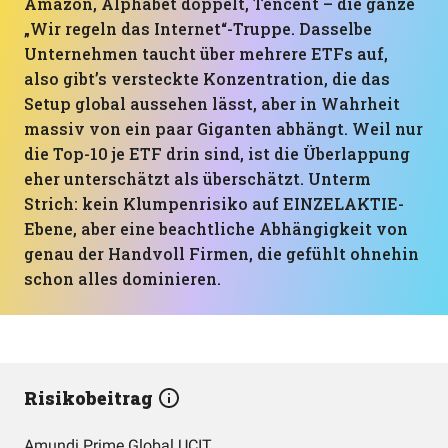
Amazon, Alphabet doppelt, Tencent – die ganze
„Wir regeln das Internet“-Truppe. Dasselbe
Unternehmen taucht über mehrere ETFs auf,
also gibt’s versteckte Konzentration, die das
Setup global aussehen lässt, aber in Wahrheit
massiv von ein paar Giganten abhängt. Weil nur
die Top-10 je ETF drin sind, ist die Überlappung
eher unterschätzt als überschätzt. Unterm
Strich: kein Klumpenrisiko auf EINZELAKTIE-
Ebene, aber eine beachtliche Abhängigkeit von
genau der Handvoll Firmen, die gefühlt ohnehin
schon alles dominieren.
Risikobeitrag
Amundi Prime Global UCITS ETF Acc EUR