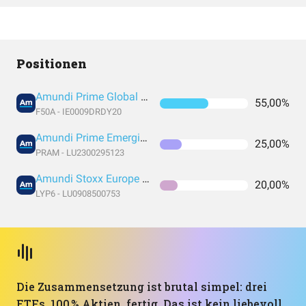
Positionen
Amundi Prime Global UCITS ETF Acc EUR
55,00%
F50A - IE0009DRDY20
Amundi Prime Emerging Markets UCITS ETF DR (C)
25,00%
PRAM - LU2300295123
Amundi Stoxx Europe 600 UCITS ETF C EUR
20,00%
LYP6 - LU0908500753
Die Zusammensetzung ist brutal simpel: drei
ETFs, 100 % Aktien, fertig. Das ist kein liebevoll