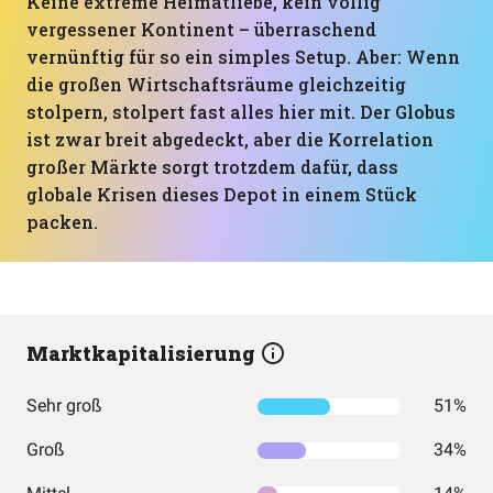
Keine extreme Heimatliebe, kein völlig
vergessener Kontinent – überraschend
vernünftig für so ein simples Setup. Aber: Wenn
die großen Wirtschaftsräume gleichzeitig
stolpern, stolpert fast alles hier mit. Der Globus
ist zwar breit abgedeckt, aber die Korrelation
großer Märkte sorgt trotzdem dafür, dass
globale Krisen dieses Depot in einem Stück
packen.
Marktkapitalisierung
Sehr groß
51%
Groß
34%