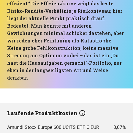
effizient.“ Die Effizienzkurve zeigt das beste
Risiko-Rendite-Verhältnis je Risikoniveau; hier
liegt der aktuelle Punkt praktisch drauf.
Bedeutet: Man könnte mit anderen
Gewichtungen minimal schicker dastehen, aber
wir reden eher Feintuning als Katastrophe.
Keine grobe Fehlkonstruktion, keine massive
Streuung am Optimum vorbei – das ist ein „Du
hast die Hausaufgaben gemacht“-Portfolio, nur
eben in der langweiligsten Art und Weise
denkbar.
Laufende Produktkosten
Amundi Stoxx Europe 600 UCITS ETF C EUR
0,07%