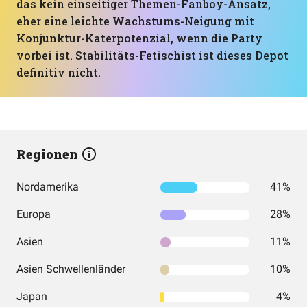
das kein einseitiger Themen-Fanboy-Ansatz,
eher eine leichte Wachstums-Neigung mit
Konjunktur-Katerpotenzial, wenn die Party
vorbei ist. Stabilitäts-Fetischist ist dieses Depot
definitiv nicht.
Regionen
Nordamerika
41%
Europa
28%
Asien
11%
Asien Schwellenländer
10%
Japan
4%