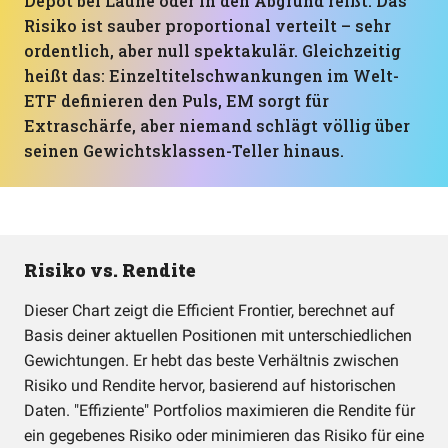
Depot bei Laune oder in den Abgrund reißt. Das
Risiko ist sauber proportional verteilt – sehr
ordentlich, aber null spektakulär. Gleichzeitig
heißt das: Einzeltitelschwankungen im Welt-
ETF definieren den Puls, EM sorgt für
Extraschärfe, aber niemand schlägt völlig über
seinen Gewichtsklassen-Teller hinaus.
Risiko vs. Rendite
Dieser Chart zeigt die Efficient Frontier, berechnet auf
Basis deiner aktuellen Positionen mit unterschiedlichen
Gewichtungen. Er hebt das beste Verhältnis zwischen
Risiko und Rendite hervor, basierend auf historischen
Daten. "Effiziente" Portfolios maximieren die Rendite für
ein gegebenes Risiko oder minimieren das Risiko für eine