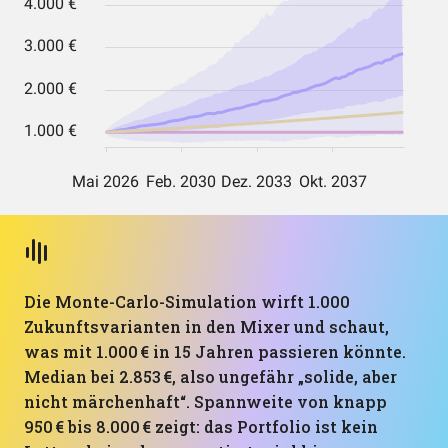
Die Monte-Carlo-Simulation wirft 1.000
Zukunftsvarianten in den Mixer und schaut,
was mit 1.000 € in 15 Jahren passieren könnte.
Median bei 2.853 €, also ungefähr „solide, aber
nicht märchenhaft“. Spannweite von knapp
950 € bis 8.000 € zeigt: das Portfolio ist kein