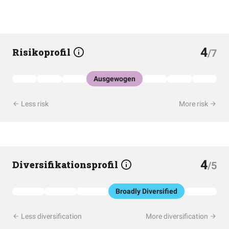
4
Risikoprofil
/7
Ausgewogen
Less risk
More risk
4
Diversifikationsprofil
/5
Broadly Diversified
Less diversification
More diversification