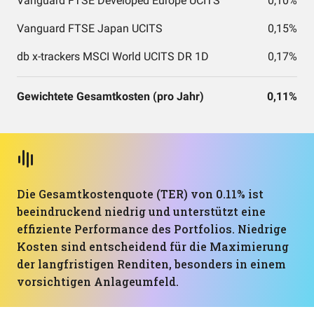
Vanguard FTSE Developed Europe UCITS
0,10%
Vanguard FTSE Japan UCITS
0,15%
db x-trackers MSCI World UCITS DR 1D
0,17%
Gewichtete Gesamtkosten (pro Jahr)
0,11%
Die Gesamtkostenquote (TER) von 0.11% ist
beeindruckend niedrig und unterstützt eine
effiziente Performance des Portfolios. Niedrige
Kosten sind entscheidend für die Maximierung
der langfristigen Renditen, besonders in einem
vorsichtigen Anlageumfeld.