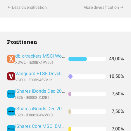
Less diversification
More diversification
Positionen
db x-trackers MSCI World UCITS DR 1D
49,00%
XDWL - IE00BK1PV551
Vanguard FTSE Developed Europe UCITS
10,50%
VGEU - IE00B945VV12
iShares iBonds Dec 2026 Term € Corp UCITS ETF EUR Inc
7,50%
IB26 - IE000SIZJ2B2
iShares iBonds Dec 2028 Term € Corp UCITS ETF EUR Inc
7,50%
IB28 - IE000264WWY0
iShares Core MSCI EM IMI UCITS ETF
7,00%