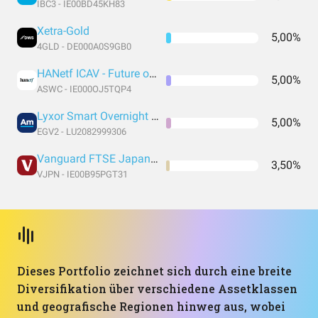
IBC3 - IE00BD45KH83
Xetra-Gold
5,00%
4GLD - DE000A0S9GB0
HANetf ICAV - Future of Defence UCITS ETF - Accumulating EUR
5,00%
ASWC - IE000OJ5TQP4
Lyxor Smart Overnight Return ETF D EUR
5,00%
EGV2 - LU2082999306
Vanguard FTSE Japan UCITS
3,50%
VJPN - IE00B95PGT31
Dieses Portfolio zeichnet sich durch eine breite
Diversifikation über verschiedene Assetklassen
und geografische Regionen hinweg aus, wobei