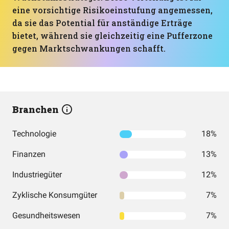
eine vorsichtige Risikoeinstufung angemessen,
da sie das Potential für anständige Erträge
bietet, während sie gleichzeitig eine Pufferzone
gegen Marktschwankungen schafft.
Branchen
Technologie
18%
Finanzen
13%
Industriegüter
12%
Zyklische Konsumgüter
7%
Gesundheitswesen
7%