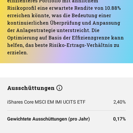
effizienteres Portfolio mit ähnlichem
Risikoprofil eine erwartete Rendite von 10.88%
erreichen könnte, was die Bedeutung einer
kontinuierlichen Überprüfung und Anpassung
der Anlagestrategie unterstreicht. Die
Optimierung auf Basis der Effizienzgrenze kann
helfen, das beste Risiko-Ertrags-Verhältnis zu
erzielen.
Ausschüttungen
iShares Core MSCI EM IMI UCITS ETF
2,40%
Gewichtete Ausschüttungen (pro Jahr)
0,17%