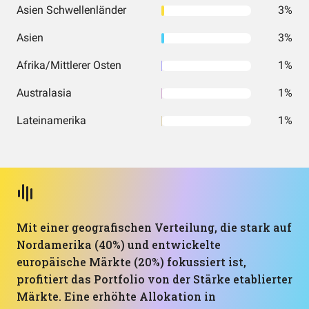
Asien Schwellenländer
3%
Asien
3%
Afrika/Mittlerer Osten
1%
Australasia
1%
Lateinamerika
1%
Mit einer geografischen Verteilung, die stark auf
Nordamerika (40%) und entwickelte
europäische Märkte (20%) fokussiert ist,
profitiert das Portfolio von der Stärke etablierter
Märkte. Eine erhöhte Allokation in