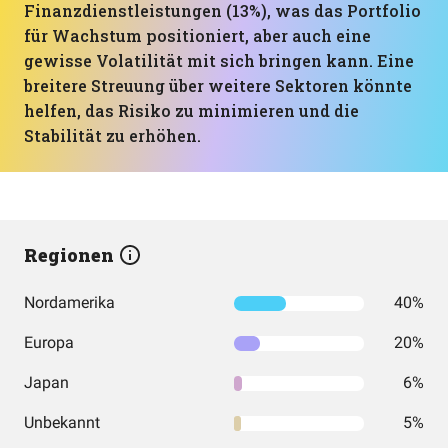
Finanzdienstleistungen (13%), was das Portfolio
für Wachstum positioniert, aber auch eine
gewisse Volatilität mit sich bringen kann. Eine
breitere Streuung über weitere Sektoren könnte
helfen, das Risiko zu minimieren und die
Stabilität zu erhöhen.
Regionen
Nordamerika
40%
Europa
20%
Japan
6%
Unbekannt
5%