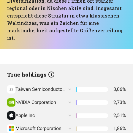
Diversifikation, da diese Firmen oft stärker
regional oder in Nischen aktiv sind. Insgesamt
entspricht diese Struktur in etwa klassischen
Weltindizes, was ein Zeichen für eine
marktnahe, breit aufgestellte Größenverteilung
ist.
True holdings
Taiwan Semiconductor Manufacturing Co. Ltd.
3,06%
23
NVIDIA Corporation
2,73%
Apple Inc
2,51%
Microsoft Corporation
1,86%