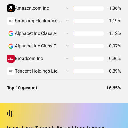
Amazon.com Inc
1,36%
Samsung Electronics Co Ltd
1,19%
00
Alphabet Inc Class A
1,12%
Alphabet Inc Class C
0,97%
Broadcom Inc
0,96%
Tencent Holdings Ltd
0,89%
07
Top 10 gesamt
16,65%
In der Look-Through-Betrachtung tauchen