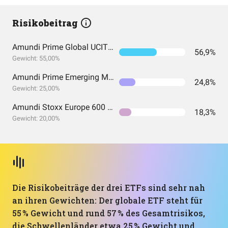
Risikobeitrag
Amundi Prime Global UCITS ETF Acc EUR
56,9%
Gewicht: 55,00%
Amundi Prime Emerging Markets UCITS ETF DR (C)
24,8%
Gewicht: 25,00%
Amundi Stoxx Europe 600 UCITS ETF C EUR
18,3%
Gewicht: 20,00%
Die Risikobeiträge der drei ETFs sind sehr nah
an ihren Gewichten: Der globale ETF steht für
55 % Gewicht und rund 57 % des Gesamtrisikos,
die Schwellenländer etwa 25 % Gewicht und