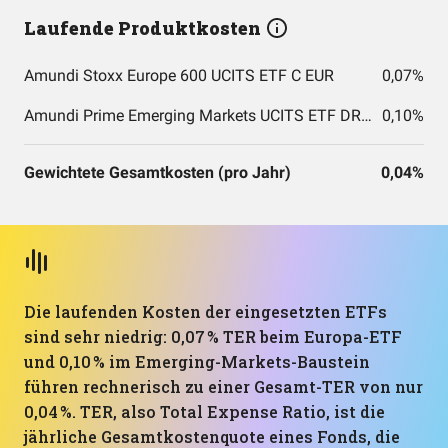
Laufende Produktkosten
Amundi Stoxx Europe 600 UCITS ETF C EUR
0,07%
Amundi Prime Emerging Markets UCITS ETF DR (C)
0,10%
Gewichtete Gesamtkosten (pro Jahr)
0,04%
Die laufenden Kosten der eingesetzten ETFs
sind sehr niedrig: 0,07 % TER beim Europa-ETF
und 0,10 % im Emerging-Markets-Baustein
führen rechnerisch zu einer Gesamt-TER von nur
0,04 %. TER, also Total Expense Ratio, ist die
jährliche Gesamtkostenquote eines Fonds, die