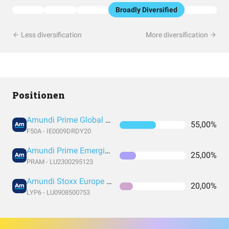
Broadly Diversified
Less diversification
More diversification
Positionen
Amundi Prime Global UCITS ETF Acc EUR
55,00%
F50A - IE0009DRDY20
Amundi Prime Emerging Markets UCITS ETF DR (C)
25,00%
PRAM - LU2300295123
Amundi Stoxx Europe 600 UCITS ETF C EUR
20,00%
LYP6 - LU0908500753