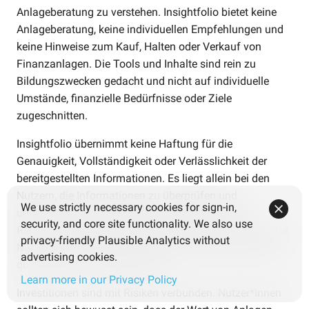
Anlageberatung zu verstehen. Insightfolio bietet keine
Anlageberatung, keine individuellen Empfehlungen und
keine Hinweise zum Kauf, Halten oder Verkauf von
Finanzanlagen. Die Tools und Inhalte sind rein zu
Bildungszwecken gedacht und nicht auf individuelle
Umstände, finanzielle Bedürfnisse oder Ziele
zugeschnitten.
Insightfolio übernimmt keine Haftung für die
Genauigkeit, Vollständigkeit oder Verlässlichkeit der
bereitgestellten Informationen. Es liegt allein bei den
Nutzern, die Informationen zu überprüfen und
We use strictly necessary cookies for sign-in,
unabhängige Entscheidungen auf Basis eigener
security, and core site functionality. We also use
Recherche und sorgfältiger Überlegungen zu treffen. Die
privacy-friendly Plausible Analytics without
Nutzung der Plattform ersetzt nicht die Beratung durch
advertising cookies.
qualifizierte Finanzexpert*innen.
Learn more in our Privacy Policy
Investitionen sind mit Risiken verbunden. Nutzer*innen