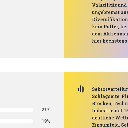
Volatilität u
ungebremst aus 
Diversifikation
kein Puffer, k
dem Aktienmark
hier höchstens 
Sektorverteilun
Schlagseite. Fi
Brocken, Techno
21%
Industrie mit 1
deutliche Wett
19%
Zinsumfeld. Sek