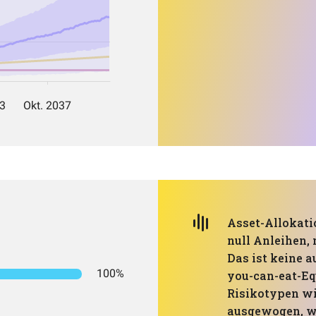
Asset-Allokatio
null Anleihen, 
Das ist keine a
100%
you-can-eat-Equ
Risikotypen wi
ausgewogen, wei