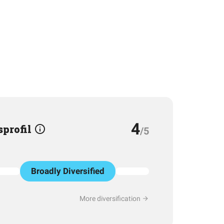
4
sprofil
/5
Broadly Diversified
More diversification