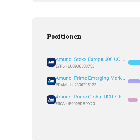
Positionen
Amundi Stoxx Europe 600 UCITS ETF C EUR
LYP6 - LU0908500753
Amundi Prime Emerging Markets UCITS ETF DR (C)
PRAM - LU2300295123
Amundi Prime Global UCITS ETF Acc EUR
F50A - IE0009DRDY20