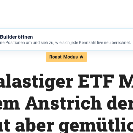
 Builder öffnen
ine Positionen um und sieh zu, wie sich jede Kennzahl live neu berechnet.
Roast-Modus 🔥
lastiger ETF 
em Anstrich der
ut aber gemütli