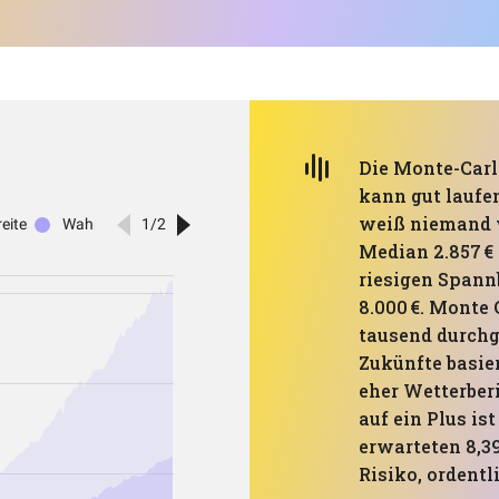
Die Monte-Carl
kann gut laufe
weiß niemand w
Median 2.857 €
riesigen Spannb
8.000 €. Monte 
tausend durch
Zukünfte basie
eher Wetterber
auf ein Plus ist
erwarteten 8,39
Risiko, ordentl