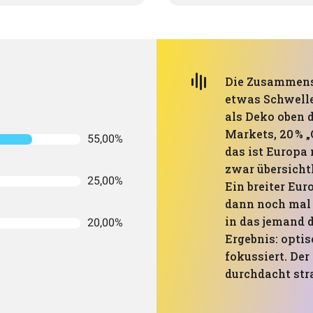
Die Zusammense
etwas Schwell
als Deko oben d
Markets, 20 % „
55,00%
das ist Europa
zwar übersichtl
25,00%
Ein breiter Eu
dann noch mal 
in das jemand d
20,00%
Ergebnis: optis
fokussiert. De
durchdacht stra