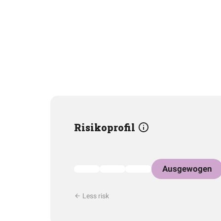
Risikoprofil
Ausgewogen
Less risk